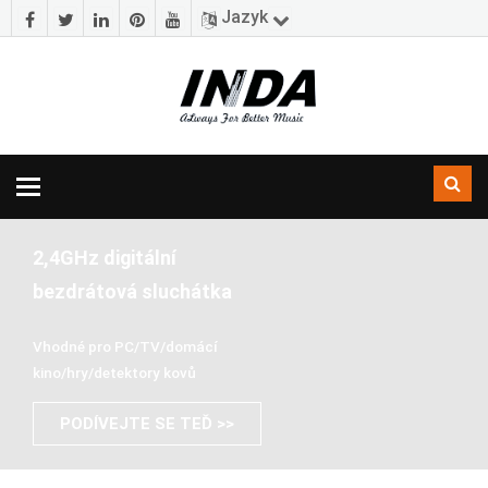
Jazyk
Přepínačka
navigace
2,4GHz digitální
bezdrátová sluchátka
Vhodné pro PC/TV/domácí
kino/hry/detektory kovů
PODÍVEJTE SE TEĎ >>