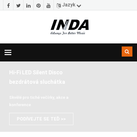
Jazyk
Přepínačka
navigace
Hi-Fi LED Silent Disco
bezdrátová sluchátka
Skvělé pro tiché večírky, akce a
konference
PODÍVEJTE SE TEĎ >>